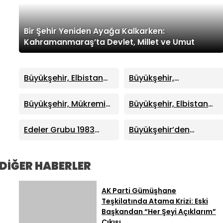
Bir Şehir Yeniden Ayağa Kalkarken:
Kahramanmaraş’ta Devlet, Millet ve Umut
Büyükşehir, Elbistan
Büyükşehir,
Dr. Devlet Bahçeli
Toptancılar Sitesi’nde
Bulvarı’nda Büyük
Asfalt Mesaisinde
Büyükşehir, Mükremin
Büyükşehir, Elbistan
Dönüşüm Başlattı
Halil Caddesi’nde
Kümbet Caddesi’ni
Asfalt Mesaisini
Yeni Görünümüne
Edeler Grubu 1983
Büyükşehir’den
Başlattı
Kavuşturuyor
Dernek Başkanı Hasan
Ekinözü Kırsalında
Küçük ile Tribün Lideri
Ulaşıma Güç Katan
Ali Erbilir, Taraftar ve
Yatırım
DİĞER HABERLER
Yönetimi Kardeşlik
Sofrasında
AK Parti Gümüşhane
Buluşturdu: Birlik ve
Teşkilatında Atama Krizi: Eski
Beraberlik Mesajı
Başkandan “Her Şeyi Açıklarım”
Verildi
Çıkışı