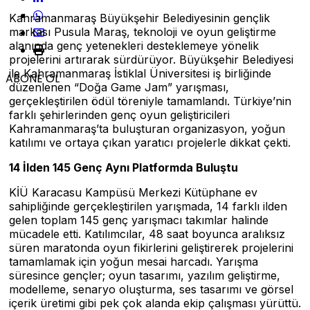
Kahramanmaraş Büyükşehir Belediyesinin gençlik
markası Pusula Maraş, teknoloji ve oyun geliştirme
alanında genç yetenekleri desteklemeye yönelik
projelerini artırarak sürdürüyor. Büyükşehir Belediyesi
ile Kahramanmaraş İstiklal Üniversitesi iş birliğinde
ABONE OL
düzenlenen “Doğa Game Jam” yarışması,
gerçekleştirilen ödül töreniyle tamamlandı. Türkiye’nin
farklı şehirlerinden genç oyun geliştiricileri
Kahramanmaraş’ta buluşturan organizasyon, yoğun
katılımı ve ortaya çıkan yaratıcı projelerle dikkat çekti.
14 İlden 145 Genç Aynı Platformda Buluştu
KİÜ Karacasu Kampüsü Merkezi Kütüphane ev
sahipliğinde gerçekleştirilen yarışmada, 14 farklı ilden
gelen toplam 145 genç yarışmacı takımlar halinde
mücadele etti. Katılımcılar, 48 saat boyunca aralıksız
süren maratonda oyun fikirlerini geliştirerek projelerini
tamamlamak için yoğun mesai harcadı. Yarışma
süresince gençler; oyun tasarımı, yazılım geliştirme,
modelleme, senaryo oluşturma, ses tasarımı ve görsel
içerik üretimi gibi pek çok alanda ekip çalışması yürüttü.