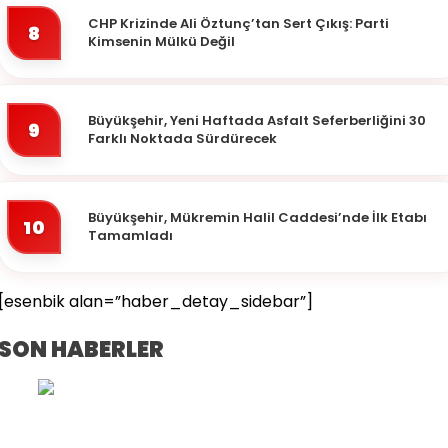
CHP Krizinde Ali Öztunç’tan Sert Çıkış: Parti
8
Kimsenin Mülkü Değil
Büyükşehir, Yeni Haftada Asfalt Seferberliğini 30
9
Farklı Noktada Sürdürecek
Büyükşehir, Mükremin Halil Caddesi’nde İlk Etabı
10
Tamamladı
[esenbik alan=”haber_detay_sidebar”]
SON HABERLER