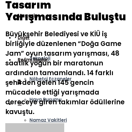
Tasarım
Yarışmasında Buluştu
Magazin
Büyükşehir Belediyesi ve KİÜ iş
Diğer
birliğiyle düzenlenen “Doğa Game
Jam” oyun tasarım yarışması, 48
Teknoloji
Resmi İlanlar
saatlik yoğun bir maratonun
ardından tamamlandı. 14 farklı
Nöbetçi Eczaneler
şehirden gelen 145 gencin
mücadele ettiği yarışmada
Hava Durumu
dereceye giren takımlar ödüllerine
kavuştu.
Namaz Vakitleri