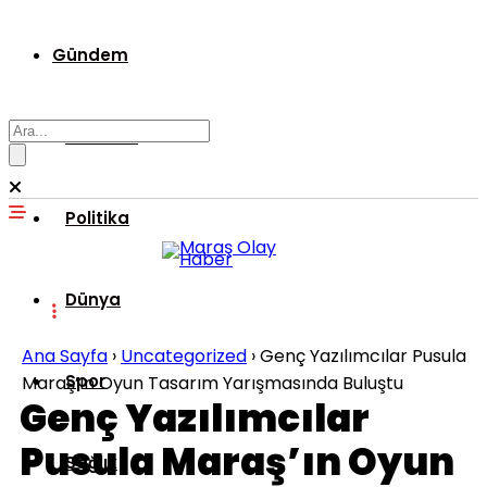
Gündem
Ekonomi
Politika
Dünya
Ana Sayfa
›
Uncategorized
›
Genç Yazılımcılar Pusula
Spor
Maraş’ın Oyun Tasarım Yarışmasında Buluştu
Genç Yazılımcılar
Pusula Maraş’ın Oyun
Sağlık