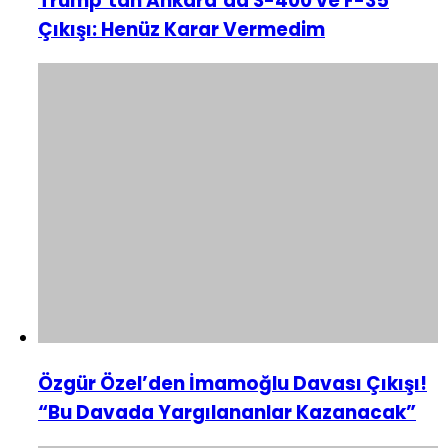
Trump’tan Ankara’da S-400 ve F-35
Çıkışı: Henüz Karar Vermedim
Özgür Özel’den İmamoğlu Davası Çıkışı!
“Bu Davada Yargılananlar Kazanacak”