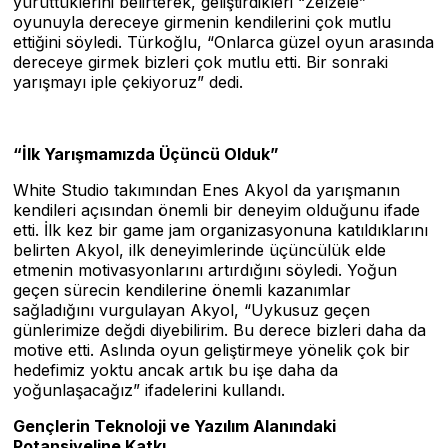
yürüttüklerini belirterek, geliştirdikleri “Zelzele”
oyunuyla dereceye girmenin kendilerini çok mutlu
ettiğini söyledi. Türkoğlu, “Onlarca güzel oyun arasında
dereceye girmek bizleri çok mutlu etti. Bir sonraki
yarışmayı iple çekiyoruz” dedi.
“İlk Yarışmamızda Üçüncü Olduk”
White Studio takımından Enes Akyol da yarışmanın
kendileri açısından önemli bir deneyim olduğunu ifade
etti. İlk kez bir game jam organizasyonuna katıldıklarını
belirten Akyol, ilk deneyimlerinde üçüncülük elde
etmenin motivasyonlarını artırdığını söyledi. Yoğun
geçen sürecin kendilerine önemli kazanımlar
sağladığını vurgulayan Akyol, “Uykusuz geçen
günlerimize değdi diyebilirim. Bu derece bizleri daha da
motive etti. Aslında oyun geliştirmeye yönelik çok bir
hedefimiz yoktu ancak artık bu işe daha da
yoğunlaşacağız” ifadelerini kullandı.
Gençlerin Teknoloji ve Yazılım Alanındaki
Potansiyeline Katkı