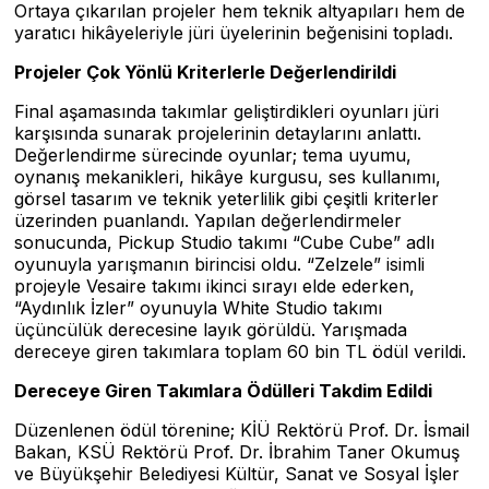
Ortaya çıkarılan projeler hem teknik altyapıları hem de
yaratıcı hikâyeleriyle jüri üyelerinin beğenisini topladı.
Projeler Çok Yönlü Kriterlerle Değerlendirildi
Final aşamasında takımlar geliştirdikleri oyunları jüri
karşısında sunarak projelerinin detaylarını anlattı.
Değerlendirme sürecinde oyunlar; tema uyumu,
oynanış mekanikleri, hikâye kurgusu, ses kullanımı,
görsel tasarım ve teknik yeterlilik gibi çeşitli kriterler
üzerinden puanlandı. Yapılan değerlendirmeler
sonucunda, Pickup Studio takımı “Cube Cube” adlı
oyunuyla yarışmanın birincisi oldu. “Zelzele” isimli
projeyle Vesaire takımı ikinci sırayı elde ederken,
“Aydınlık İzler” oyunuyla White Studio takımı
üçüncülük derecesine layık görüldü. Yarışmada
dereceye giren takımlara toplam 60 bin TL ödül verildi.
Dereceye Giren Takımlara Ödülleri Takdim Edildi
Düzenlenen ödül törenine; KİÜ Rektörü Prof. Dr. İsmail
Bakan, KSÜ Rektörü Prof. Dr. İbrahim Taner Okumuş
ve Büyükşehir Belediyesi Kültür, Sanat ve Sosyal İşler